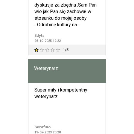
dyskusje za zbędna .Sam Pan
wie jak Pan się zachował w
stosunku do mojej osoby
...Odrobinę kultury na
przyszłość ...a do wiadomości
Edyta
Pana j
26-10-2025 12:22
1/5
Weterynarz
Super miły i kompetentny
weterynarz
Serafino
19-07-2023 20:20