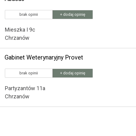
brak opinii
+ dodaj opinię
Mieszka I 9c
Chrzanów
Gabinet Weterynaryjny Provet
brak opinii
+ dodaj opinię
Partyzantów 11a
Chrzanów