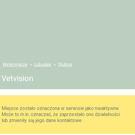
Weterynarze
Lubuskie
Słubice
Vetvision
Miejsce zostało oznaczona w serwisie jako nieaktywne.
Może to m.in. oznaczać, że zaprzestało ono działalności
lub zmieniły się jego dane kontaktowe.