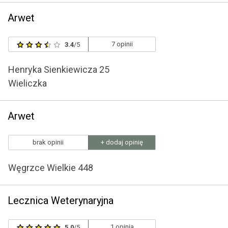
Arwet
7 opinii
3.4
/5
Henryka Sienkiewicza 25
Wieliczka
Arwet
brak opinii
+ dodaj opinię
Węgrzce Wielkie 448
Lecznica Weterynaryjna
1 opinia
5.0
/5