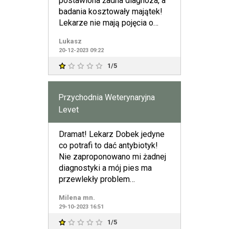
postawiona żadna diagnoza, a
badania kosztowały majątek!
Lekarze nie mają pojęcia o
niczym, liczy się
Lukasz
20-12-2023 09:22
1/5
Przychodnia Weterynaryjna
Levet
Dramat! Lekarz Dobek jedyne
co potrafi to dać antybiotyk!
Nie zaproponowano mi żadnej
diagnostyki a mój pies ma
przewlekły problem
gastryczny i żadnej pomocy tu
Milena mn.
29-10-2023 16:51
1/5