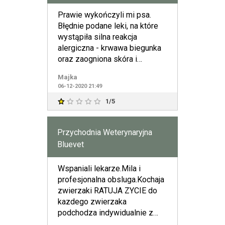
Prawie wykończyli mi psa.
Błędnie podane leki, na które
wystąpiła silna reakcja
alergiczna - krwawa biegunka
oraz zaogniona skóra i
duszności. Przez kilka dni p
Majka
06-12-2020 21:49
1/5
Przychodnia Weterynaryjna
Bluevet
Wspaniali lekarze.Mila i
profesjonalna obsluga.Kochaja
zwierzaki RATUJA ZYCIE do
kazdego zwierzaka
podchodza indywidualnie z
sercem,czuloscia,wielu