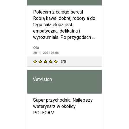
Polecam z całego serca!
Robią kawał dobrej roboty a do
tego cała ekipa jest
empatyczna, delikatna i
wyrozumiała. Po przygodach z
różnymi weterynarzami
Ola
stwierdzi
28-11-2021 08:06
5/5
Vetvision
Super przychodnia. Najlepszy
weterynarz w okolicy.
POLECAM