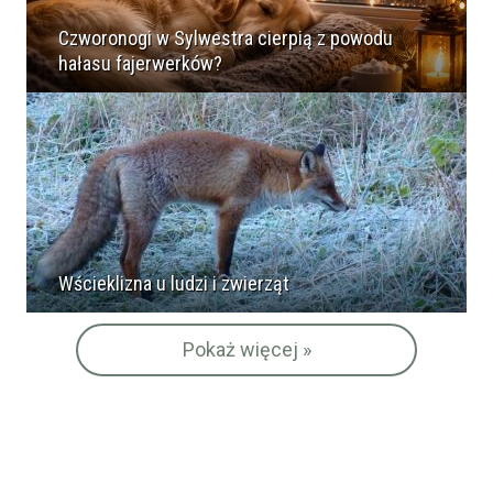
Czworonogi w Sylwestra cierpią z powodu
hałasu fajerwerków?
Wścieklizna u ludzi i zwierząt
Pokaż więcej »