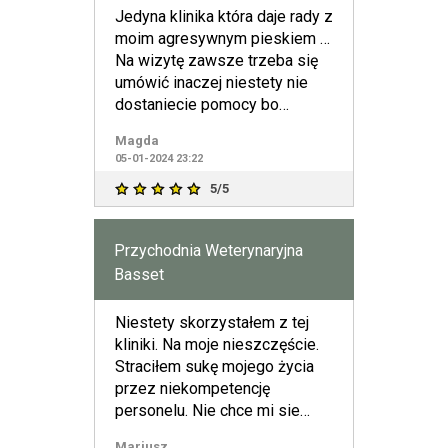
Jedyna klinika która daje rady z
moim agresywnym pieskiem …
Na wizytę zawsze trzeba się
umówić inaczej niestety nie
dostaniecie pomocy bo
dziewczyny są zapracowa
Magda
05-01-2024 23:22
5/5
Przychodnia Weterynaryjna
Basset
Niestety skorzystałem z tej
kliniki. Na moje nieszczęście.
Straciłem sukę mojego życia
przez niekompetencję
personelu. Nie chce mi sie
pisać na temat naciągania
Mariusz