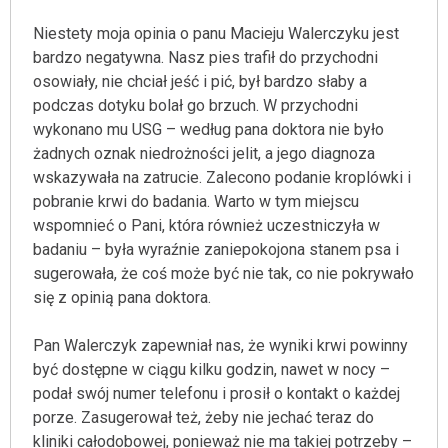
Niestety moja opinia o panu Macieju Walerczyku jest
bardzo negatywna. Nasz pies trafił do przychodni
osowiały, nie chciał jeść i pić, był bardzo słaby a
podczas dotyku bolał go brzuch. W przychodni
wykonano mu USG – według pana doktora nie było
żadnych oznak niedrożności jelit, a jego diagnoza
wskazywała na zatrucie. Zalecono podanie kroplówki i
pobranie krwi do badania. Warto w tym miejscu
wspomnieć o Pani, która również uczestniczyła w
badaniu – była wyraźnie zaniepokojona stanem psa i
sugerowała, że coś może być nie tak, co nie pokrywało
się z opinią pana doktora.
Pan Walerczyk zapewniał nas, że wyniki krwi powinny
być dostępne w ciągu kilku godzin, nawet w nocy –
podał swój numer telefonu i prosił o kontakt o każdej
porze. Zasugerował też, żeby nie jechać teraz do
kliniki całodobowej, ponieważ nie ma takiej potrzeby –