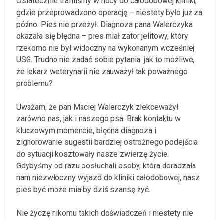
Ostatecznie trafiliśmy w nocy do całodobowej kliniki,
gdzie przeprowadzono operację – niestety było już za
późno. Pies nie przeżył. Diagnoza pana Walerczyka
okazała się błędna – pies miał zator jelitowy, który
rzekomo nie był widoczny na wykonanym wcześniej
USG. Trudno nie zadać sobie pytania: jak to możliwe,
że lekarz weterynarii nie zauważył tak poważnego
problemu?
Uważam, że pan Maciej Walerczyk zlekceważył
zarówno nas, jak i naszego psa. Brak kontaktu w
kluczowym momencie, błędna diagnoza i
zignorowanie sugestii bardziej ostrożnego podejścia
do sytuacji kosztowały nasze zwierzę życie.
Gdybyśmy od razu posłuchali osoby, która doradzała
nam niezwłoczny wyjazd do kliniki całodobowej, nasz
pies być może miałby dziś szansę żyć.
Nie życzę nikomu takich doświadczeń i niestety nie