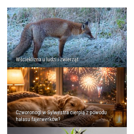
Wścieklizna u ludzi i zwierząt
Czworonogi w Sylwestra cierpią z powodu
hałasu fajerwerków?