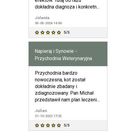
efektów. Tutaj od razu
dokładna diagnoza i konkretne
leczenie. Osta
Jolanta
05-05-2026 14:00
5/5
Napieraj i Synowie -
Przychodnia Weterynaryjna
Przychodnia bardzo
nowoczesna, kot został
dokładnie zbadany i
zdiagnozowany. Pan Michał
przedstawił nam plan leczenia,
który co najważniejsze
Julian
przyniósł zamierzo
31-10-2022 17:25
5/5