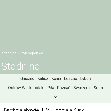
Stadnina
Wielkopolskie
Stadnina
Gniezno
Kalisz
Konin
Leszno
Luboń
Ostrów Wielkopolski
Piła
Poznań
Swarzędz
Śrem
Bartkowiakowie J. M. Hodowla Kucy