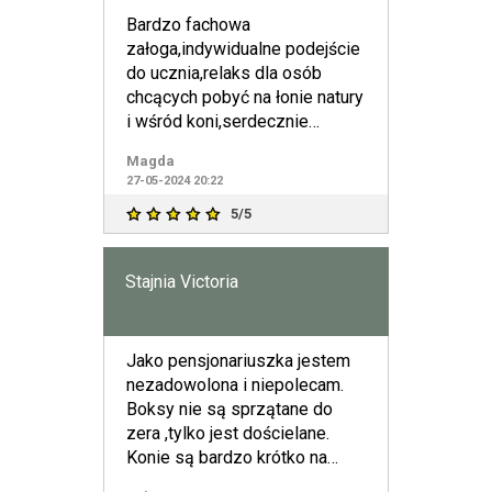
Bardzo fachowa
załoga,indywidualne podejście
do ucznia,relaks dla osób
chcących pobyć na łonie natury
i wśród koni,serdecznie
polecam
Magda
27-05-2024 20:22
5/5
Stajnia Victoria
Jako pensjonariuszka jestem
nezadowolona i niepolecam.
Boksy nie są sprzątane do
zera ,tylko jest dościelane.
Konie są bardzo krótko na
dworze tak od 8 lub 9 ,1