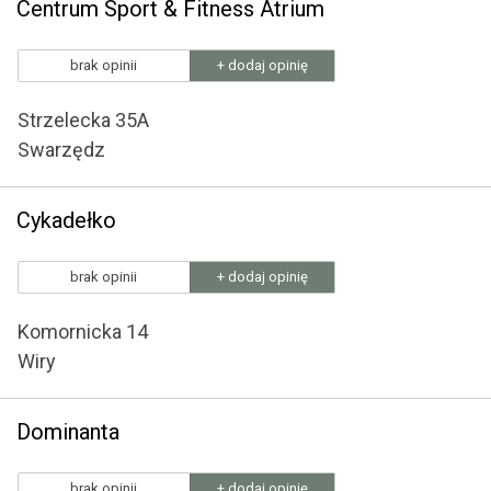
Centrum Sport & Fitness Atrium
brak opinii
+ dodaj opinię
Strzelecka 35A
Swarzędz
Cykadełko
brak opinii
+ dodaj opinię
Komornicka 14
Wiry
Dominanta
brak opinii
+ dodaj opinię