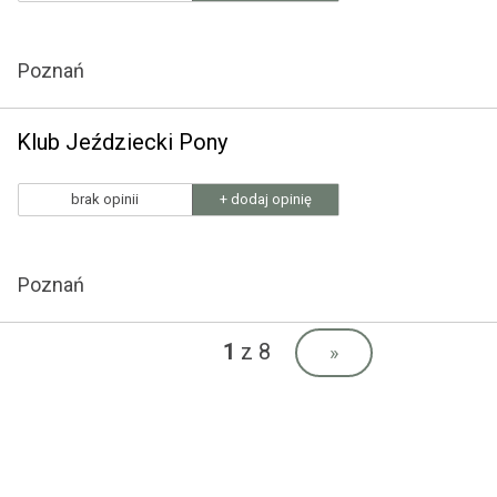
Poznań
Klub Jeździecki Pony
brak opinii
+ dodaj opinię
Poznań
1
z 8
»