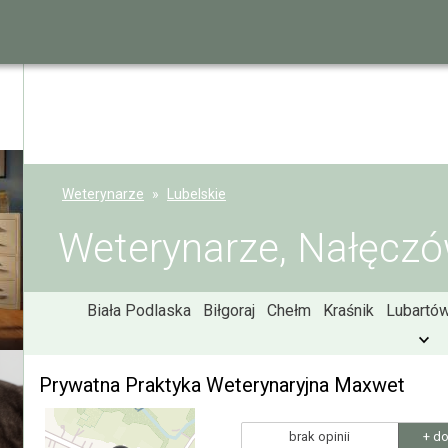
Weterynarze
Lubelskie
Weterynarze, Nałęcz
Biała Podlaska
Biłgoraj
Chełm
Kraśnik
Lubartó
Prywatna Praktyka Weterynaryjna Maxwet
brak opinii
+ do