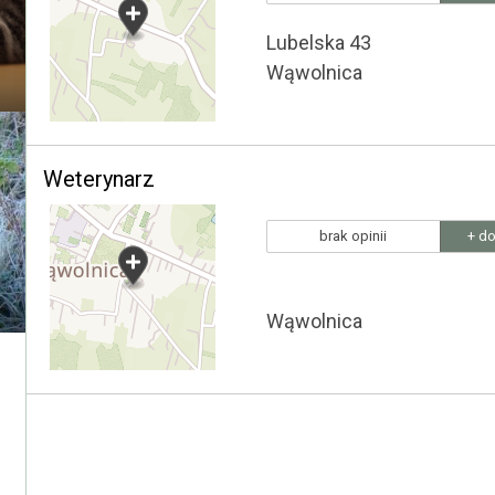
Lubelska 43
Wąwolnica
Weterynarz
brak opinii
+ do
Wąwolnica