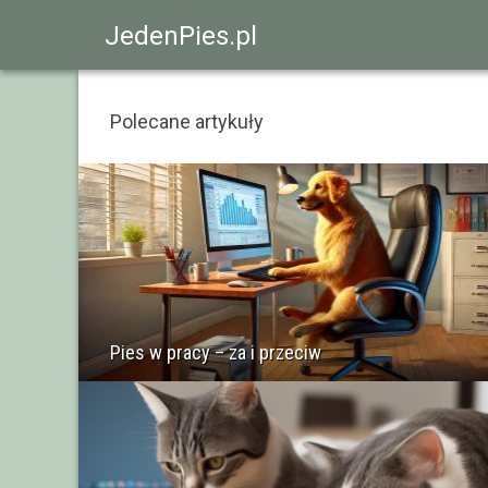
JedenPies.pl
Polecane artykuły
Pies w pracy – za i przeciw