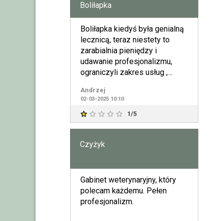
Boliłapka
Boliłapka kiedyś była genialną
lecznicą, teraz niestety to
zarabialnia pieniędzy i
udawanie profesjonalizmu,
ograniczyli zakres usług ,
przyjmują tylko psy i ko
Andrzej
02-03-2025 10:10
1/5
Czyżyk
Gabinet weterynaryjny, który
polecam każdemu. Pełen
profesjonalizm.