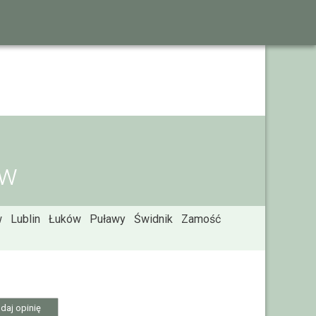
ów
w
Lublin
Łuków
Puławy
Świdnik
Zamość
daj opinię