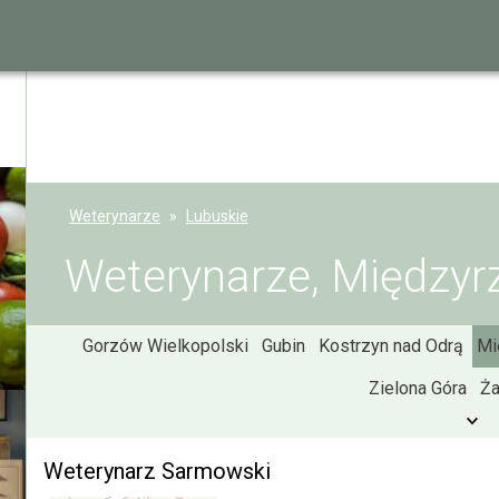
Weterynarze
Lubuskie
Weterynarze, Międzyr
Gorzów Wielkopolski
Gubin
Kostrzyn nad Odrą
Mi
Zielona Góra
Ż
Weterynarz Sarmowski