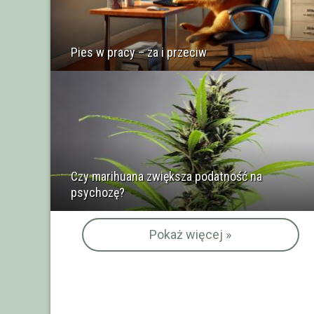
Pies w pracy – za i przeciw
Czy marihuana zwiększa podatność na
psychozę?
Pokaż więcej »