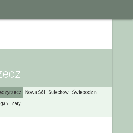
zecz
ędzyrzecz
Nowa Sól
Sulechów
Świebodzin
agań
Żary