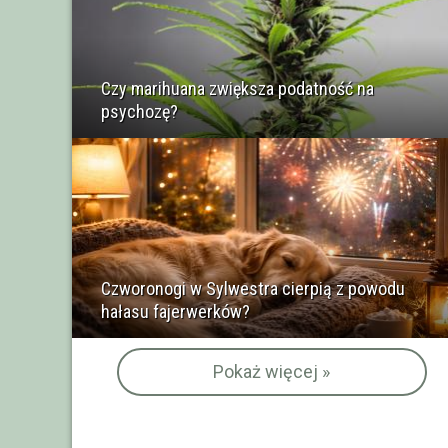
Czy marihuana zwiększa podatność na
psychozę?
Czworonogi w Sylwestra cierpią z powodu
hałasu fajerwerków?
Pokaż więcej »