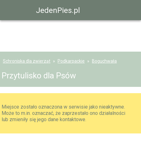
JedenPies.pl
Schroniska dla zwierząt
Podkarpackie
Boguchwała
Przytulisko dla Psów
Miejsce zostało oznaczona w serwisie jako nieaktywne.
Może to m.in. oznaczać, że zaprzestało ono działalności
lub zmieniły się jego dane kontaktowe.