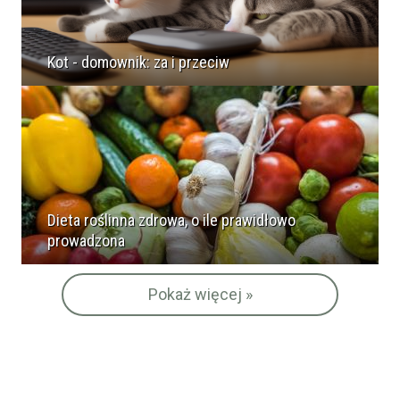
Kot - domownik: za i przeciw
Dieta roślinna zdrowa, o ile prawidłowo
prowadzona
Pokaż więcej »