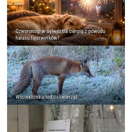
Czworonogi w Sylwestra cierpią z powodu
hałasu fajerwerków?
Wścieklizna u ludzi i zwierząt