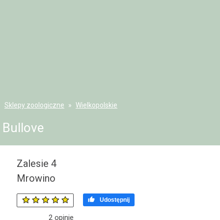
Sklepy zoologiczne
Wielkopolskie
Bullove
Zalesie 4
Mrowino

Udostępnij
2
opinie