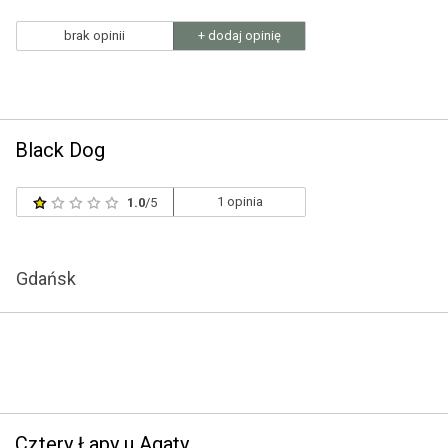
brak opinii
+ dodaj opinię
Black Dog
1 opinia
1.0
/5
Gdańsk
Cztery Łapy u Agaty