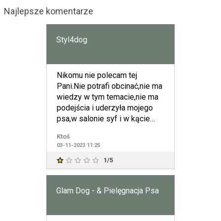
Najlepsze komentarze
Styl4dog
Nikomu nie polecam tej
Pani.Nie potrafi obcinać,nie ma
wiedzy w tym temacie,nie ma
podejścia i uderzyła mojego
psa,w salonie syf i w kącie
sierść kilku psów,zer
Ktoś
03-11-2023 11:25
1/5
Glam Dog - & Pielęgnacja Psa