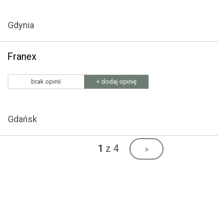
Gdynia
Franex
brak opinii
+ dodaj opinię
Gdańsk
1
z 4
»