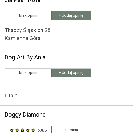
dla Psa i Kota
brak opinii
+ dodaj opinię
Tkaczy Śląskich 28
Kamienna Góra
Dog Art By Ania
brak opinii
+ dodaj opinię
Lubin
Doggy Diamond
1 opinia
5.0
/5