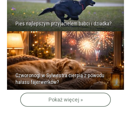
Pies najlepszym przyjacielem babci i dziadka?
Czworonogi w Sylwestra cierpią z powodu
hałasu fajerwerków?
Pokaż więcej »