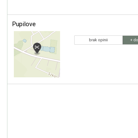
Pupilove
brak opinii
+ do