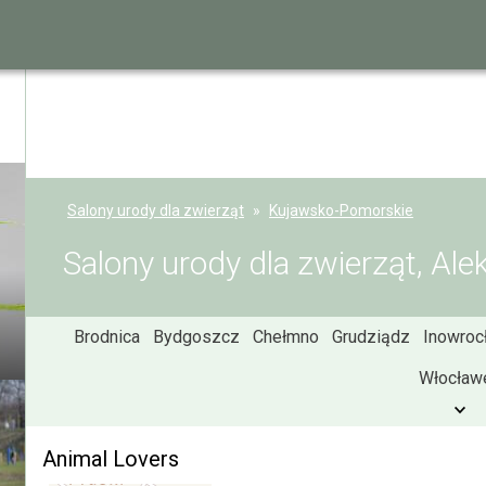
Salony urody dla zwierząt
Kujawsko-Pomorskie
Salony urody dla zwierząt, Al
Brodnica
Bydgoszcz
Chełmno
Grudziądz
Inowroc
Włocław
Animal Lovers