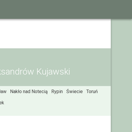
eksandrów Kujawski
ław
Nakło nad Notecią
Rypin
Świecie
Toruń
ek