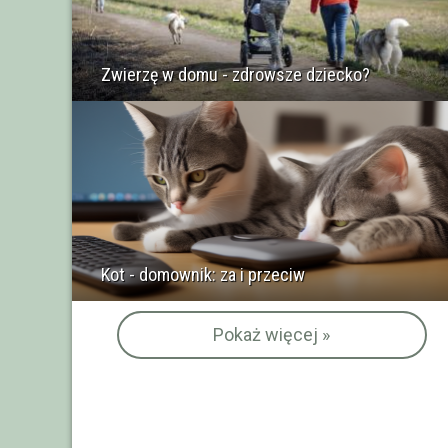
Zwierzę w domu - zdrowsze dziecko?
Kot - domownik: za i przeciw
Pokaż więcej »