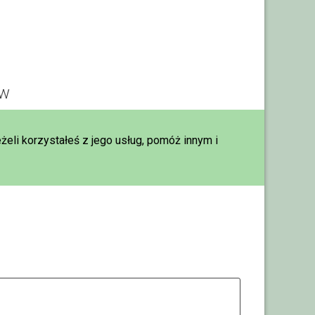
ów
eżeli korzystałeś z jego usług, pomóż innym i