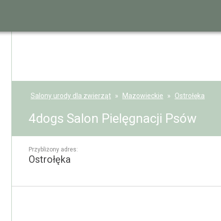
Salony urody dla zwierząt
Mazowieckie
Ostrołęka
4dogs Salon Pielęgnacji Psów
Przybliżony adres:
Ostrołęka