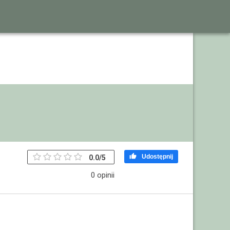

Udostępnij
0.0
/
5
0 opinii