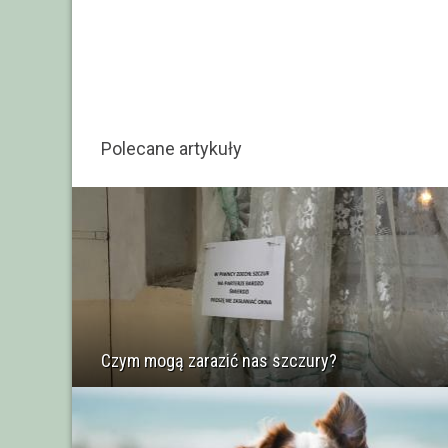
Polecane artykuły
Czym mogą zarazić nas szczury?