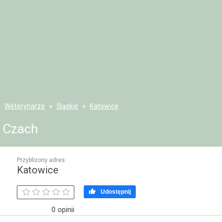
Weterynarze
Śląskie
Katowice
Czach
Przybliżony adres:
Katowice

Udostępnij
0 opinii