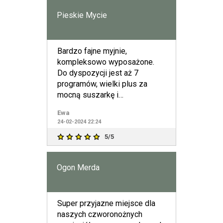
Pieskie Mycie
Bardzo fajne myjnie,
kompleksowo wyposażone.
Do dyspozycji jest aż 7
programów, wielki plus za
mocną suszarkę i
wyczesywanie. Byłam na myjni
Ewa
na Pradze oraz na
24-02-2024 22:24
5/5
Ogon Merda
Super przyjazne miejsce dla
naszych czworonożnych